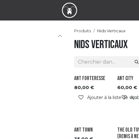
Produits
Nids Verticaux
Nids Verticaux
Ant Forteresse
Ant City
80,00
€
60,00
€
Ajouter à la liste de sou
Ajou
Ant Town
The Old T
(Remis à Ne
35,00
€