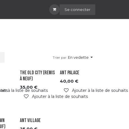
Se connecter
En vedette
Trier par:
The Old City (Remis
Ant Palace
à Neuf)
40,00
€
35,00
€
haits
ter à la liste de souhaits
Ajouter à la liste de souhaits
Ajouter à la liste de souhaits
own
Ant Village
uf)
25,00
€