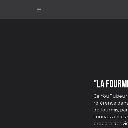
Se rendre au contenu
"La Fourm
Ce YouTubeur 
référence dans
de fourmis, par
connaissances 
propose des vi