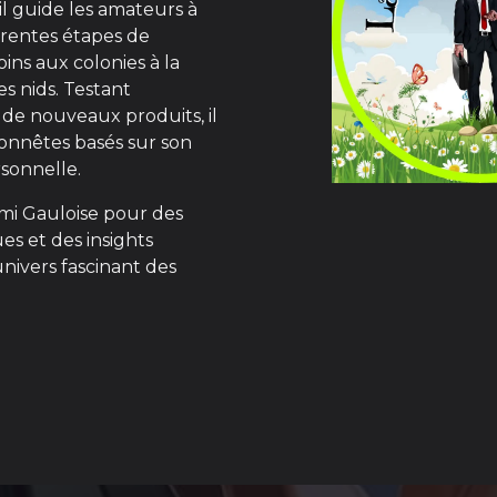
 il guide les amateurs à
férentes étapes de
oins aux colonies à la
s nids. Testant
de nouveaux produits, il
honnêtes basés sur son
sonnelle.
mi Gauloise pour des
ues et des insights
univers fascinant des